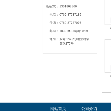
联系QQ：
1301868866
电 话：
0769-87737185
传 真：
0769-87737076
邮 箱：
183219305@qq.com
地 址：
东莞市常平镇桥沥村常
黄路277号
网站首页
公司介绍