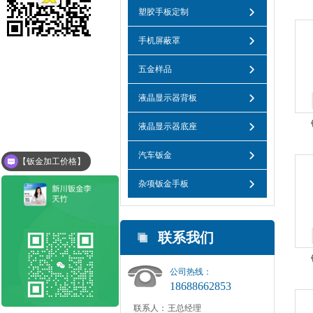
塑胶手板定制
手机屏蔽罩
五金样品
液晶显示器背板
液晶显示器底座
汽车钣金
【钣金加工价格】
杂项钣金手板
联系我们
公司热线：
18688662853
联系人：
王总经理